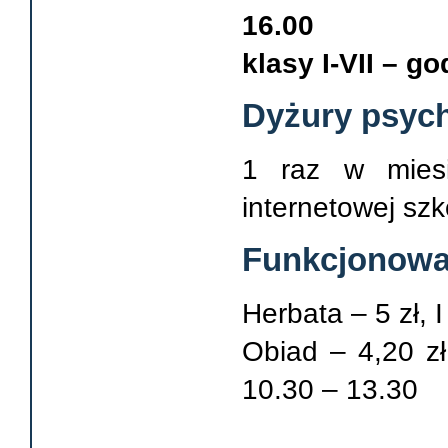
16.00
klasy I-VII – go
Dyżury psyc
1 raz w miesi
internetowej szk
Funkcjonowan
Herbata – 5 zł, I
Obiad – 4,20 z
10.30 – 13.30