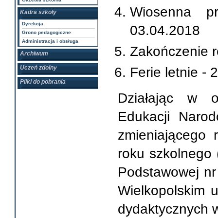
Wiosenna pr
Kadra szkoły
Dyrekcja
03.04.2018
Grono pedagogiczne
Administracja i obsługa
Zakończenie r
Archiwum
Uczeń zdolny
Ferie letnie -
Pliki do pobrania
Działając w o
Edukacji Narod
zmieniającego 
roku szkolnego 
Podstawowej n
Wielkopolskim u
dydaktycznych 