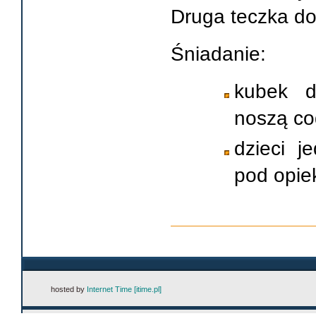
Druga teczka do
Śniadanie:
kubek d
noszą co
dzieci j
pod opie
hosted by
Internet Time [itime.pl]