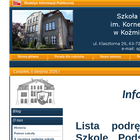
Biuletyn Informacji Publicznej
Strona główna
Porady dla rodziców
Nasze sukcesy
P
Czwartek, 6 sierpnia 2026 r.
Inf
Blog
O nas
Lista podr
Historia
Patron szkoły
Szkole Pod
X rocznica nadania szkole