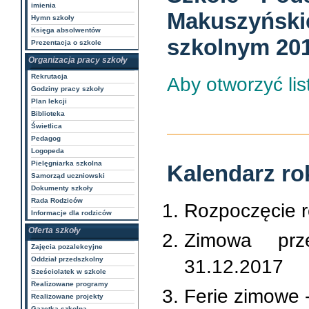
imienia
Makuszyński
Hymn szkoły
Księga absolwentów
szkolnym 20
Prezentacja o szkole
Organizacja pracy szkoły
Rekrutacja
Aby otworzyć listę
Godziny pracy szkoły
Plan lekcji
Biblioteka
Świetlica
Pedagog
Logopeda
Pielęgniarka szkolna
Kalendarz ro
Samorząd uczniowski
Dokumenty szkoły
Rada Rodziców
Rozpoczęcie r
Informacje dla rodziców
Oferta szkoły
Zimowa prz
Zajęcia pozalekcyjne
Oddział przedszkolny
31.12.2017
Sześciolatek w szkole
Realizowane programy
Ferie zimowe 
Realizowane projekty
Gazetka szkolna