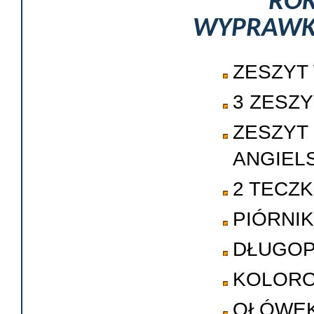
ROK
WYPRAWKA
ZESZYT 
3 ZESZ
ZESZY
ANGIEL
2 TECZK
PIÓRNIK
DŁUGOP
KOLORO
OŁÓWE